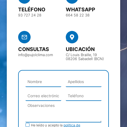
TELÉFONO
WHATSAPP
93 727 24 28
664 58 22 38
CONSULTAS
UBICACIÓN
info@pujolclima.com
C/ Louis Braille, 19
08206 Sabadell (BCN)
Política de
He leído y acepto la
política de