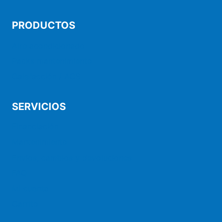
PRODUCTOS
Aire acondicionado
Packs mantenimiento
Calefacción / ACS
SERVICIOS
Financiación
Mantenimiento
Envíos, cambios y devoluciones
FAQ
Mi cuenta
Carrito