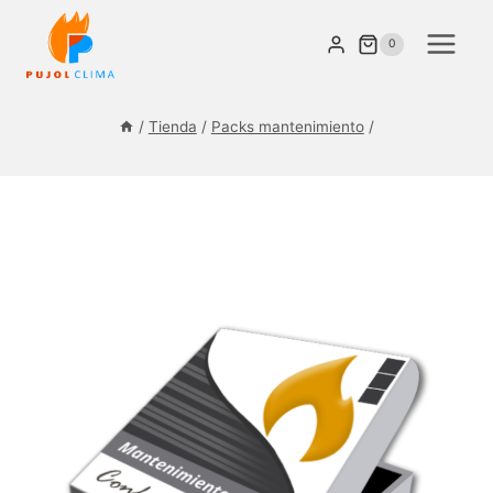
Saltar
al
0
contenido
/
Tienda
/
Packs mantenimiento
/