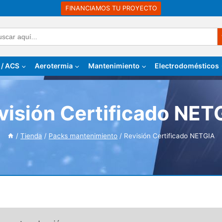
FINANCIAMOS TU PROYECTO
Bo
car:
 / ACS
Aerotermia
Mantenimiento
Electrodomésticos
visión Certificado NET
/
Tienda
/
Packs mantenimiento
/
Revisión Certificado NETGIA