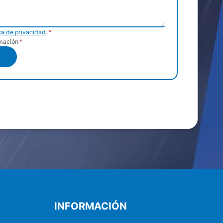
ica de privacidad
.
*
rmación
*
INFORMACIÓN