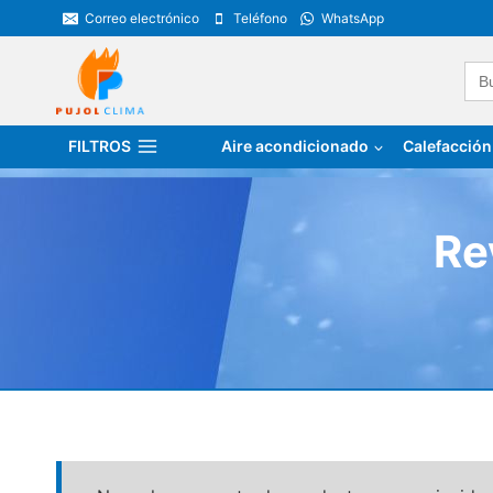
Saltar
Correo electrónico
Teléfono
WhatsApp
al
contenido
Bus
FILTROS
Aire acondicionado
Calefacción
Re