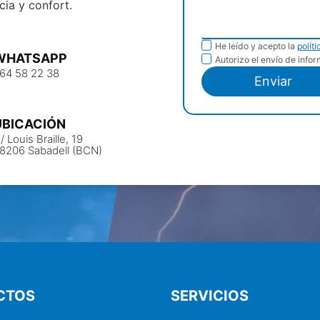
cia y confort.
Política de
He leído y acepto la
polít
WHATSAPP
Envío de
Autorizo el envío de info
privacidad
64 58 22 38
información
Enviar
UBICACIÓN
/ Louis Braille, 19
8206 Sabadell (BCN)
CTOS
SERVICIOS