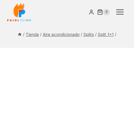
Saltar
al
0
contenido
/
Tienda
/
Aire acondicionado
/
Splits
/
Split 1×1
/