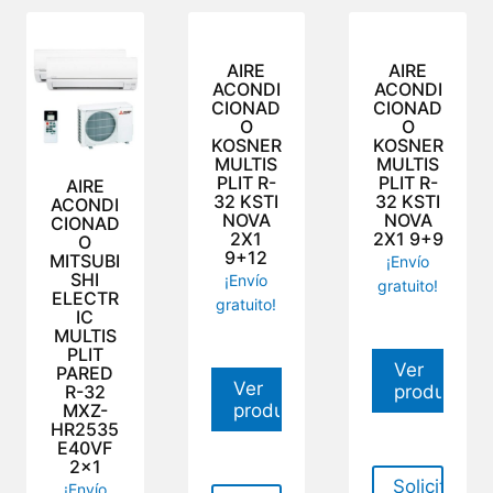
AIRE
AIRE
ACONDI
ACONDI
CIONAD
CIONAD
O
O
KOSNER
KOSNER
MULTIS
MULTIS
PLIT R-
PLIT R-
AIRE
32 KSTI
32 KSTI
ACONDI
NOVA
NOVA
CIONAD
2X1
2X1 9+9
O
9+12
MITSUBI
¡Envío
SHI
¡Envío
gratuito!
ELECTR
gratuito!
IC
MULTIS
PLIT
Ver
PARED
Ver
R-32
producto
MXZ-
producto
HR2535
E40VF
2×1
Solicitar
¡Envío