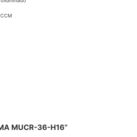
roiluminado
o CCM
LIMA MUCR-36-H16”