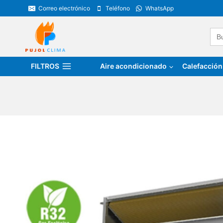
Saltar
Correo electrónico
Teléfono
WhatsApp
al
contenido
Bus
FILTROS
Aire acondicionado
Calefacción