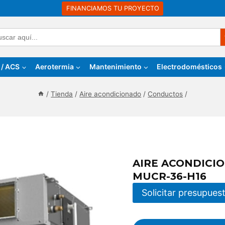
FINANCIAMOS TU PROYECTO
Bo
car:
 / ACS
Aerotermia
Mantenimiento
Electrodomésticos
/
Tienda
/
Aire acondicionado
/
Conductos
/
AIRE ACONDIC
MUCR-36-H16
Solicitar presupues