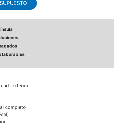
ESUPUESTO
nínsula
oluciones
 pagados
s laborables
a ud. exterior
al completo
Feel)
ior