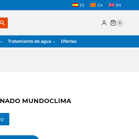
ES
CA
EN
tón de búsqueda
0
Tratamiento de agua
Ofertas
IONADO MUNDOCLIMA
to