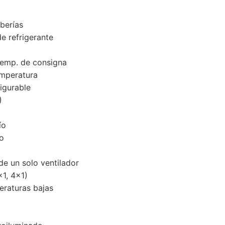
berías
e refrigerante
temp. de consigna
mperatura
figurable
)
ío
o
de un solo ventilador
×1, 4×1)
eraturas bajas