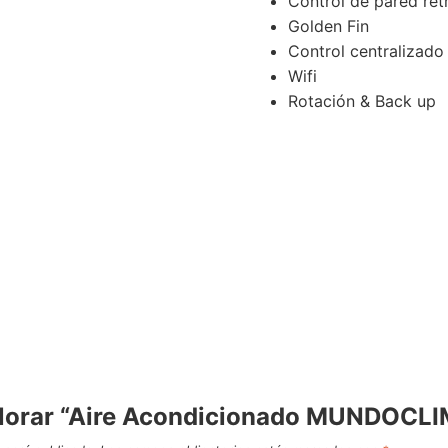
Control de pared ret
Golden Fin
Control centralizad
Wifi
Rotación & Back up
valorar “Aire Acondicionado MUNDOC