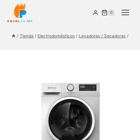
Saltar
al
0
contenido
/
Tienda
/
Electrodomésticos
/
Lavadoras / Secadoras
/