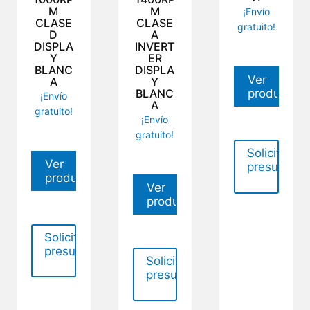
M
M
¡Envío
CLASE
CLASE
gratuito!
D
A
DISPLA
INVERT
Y
ER
BLANC
DISPLA
Ver
A
Y
BLANC
producto
¡Envío
A
gratuito!
¡Envío
gratuito!
Solicitar
Ver
presupues
producto
Ver
producto
Solicitar
presupuesto
Solicitar
presupuesto