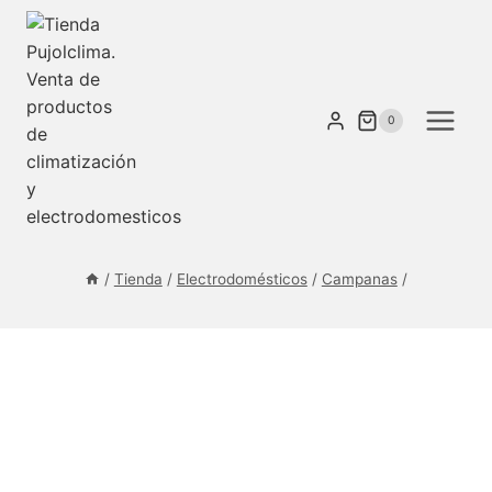
Saltar
al
contenido
0
/
Tienda
/
Electrodomésticos
/
Campanas
/