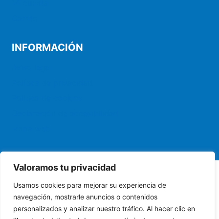
Mi cuenta
Carrito
INFORMACIÓN
Aviso legal
Política de privacidad
Política de cookies
Declaración de accesibilidad
Mapa web
Valoramos tu privacidad
Usamos cookies para mejorar su experiencia de
© 2026 Tienda Pujolclima. Venta de productos de
navegación, mostrarle anuncios o contenidos
climatización y electrodomesticos
personalizados y analizar nuestro tráfico. Al hacer clic en