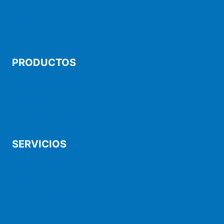
Blog
Pujol Clima
Contacto
PRODUCTOS
Aire acondicionado
Packs mantenimiento
Calefacción / ACS
SERVICIOS
Financiación
Mantenimiento
Envíos, cambios y devoluciones
FAQ