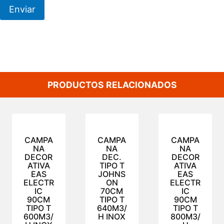
PRODUCTOS RELACIONADOS
CAMPA
CAMPA
CAMPA
NA
NA
NA
DECOR
DEC.
DECOR
ATIVA
TIPO T
ATIVA
EAS
JOHNS
EAS
ELECTR
ON
ELECTR
IC
70CM
IC
90CM
TIPO T
90CM
TIPO T
640M3/
TIPO T
600M3/
H INOX
800M3/