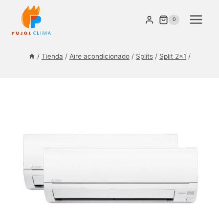
Saltar
al
0
contenido
/
Tienda
/
Aire acondicionado
/
Splits
/
Split 2×1
/