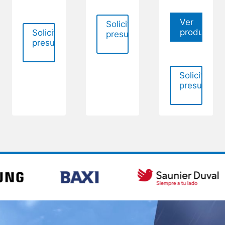
Ver
Solicitar
producto
Solicitar
presupuesto
presupuesto
Solicitar
presupues