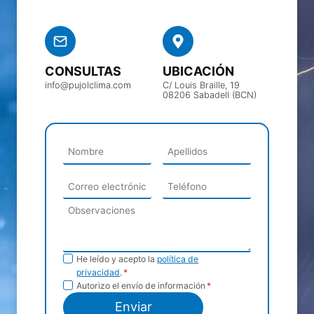
CONSULTAS
UBICACIÓN
info@pujolclima.com
C/ Louis Braille, 19
08206 Sabadell (BCN)
Política de
He leído y acepto la
política de
privacidad
.
*
privacidad
Envío de
Autorizo el envío de información
*
información
Enviar