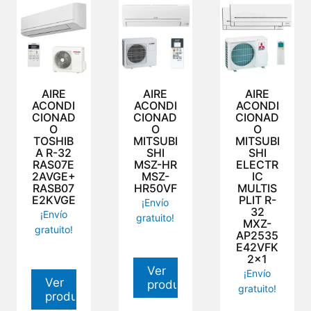
AIRE
AIRE
AIRE
ACONDI
ACONDI
ACONDI
CIONAD
CIONAD
CIONAD
O
O
O
TOSHIB
MITSUBI
MITSUBI
A R-32
SHI
SHI
RAS07E
MSZ-HR
ELECTR
2AVGE+
MSZ-
IC
RASB07
HR50VF
MULTIS
E2KVGE
PLIT R-
¡Envío
32
¡Envío
gratuito!
MXZ-
gratuito!
AP2535
E42VFK
2×1
Ver
¡Envío
Ver
producto
gratuito!
producto