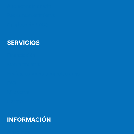
Aire acondicionado
Packs mantenimiento
Calefacción / ACS
SERVICIOS
Financiación
Mantenimiento
Envíos, cambios y devoluciones
FAQ
Mi cuenta
Carrito
INFORMACIÓN
Aviso legal