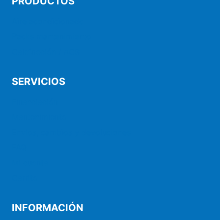
PRODUCTOS
Aire acondicionado
Packs mantenimiento
Calefacción / ACS
SERVICIOS
Financiación
Mantenimiento
Envíos, cambios y devoluciones
FAQ
Mi cuenta
Carrito
INFORMACIÓN