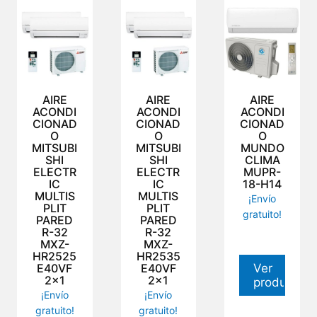
AIRE
AIRE
AIRE
ACONDI
ACONDI
ACONDI
CIONAD
CIONAD
CIONAD
O
O
O
MITSUBI
MITSUBI
MUNDO
SHI
SHI
CLIMA
ELECTR
ELECTR
MUPR-
IC
IC
18-H14
MULTIS
MULTIS
¡Envío
PLIT
PLIT
gratuito!
PARED
PARED
R-32
R-32
MXZ-
MXZ-
HR2525
HR2535
E40VF
E40VF
Ver
2×1
2×1
producto
¡Envío
¡Envío
gratuito!
gratuito!