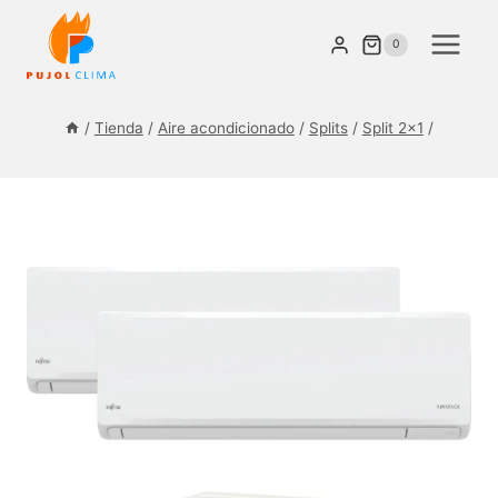
Saltar
al
0
contenido
/
Tienda
/
Aire acondicionado
/
Splits
/
Split 2×1
/