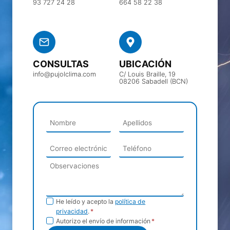
93 727 24 28
664 58 22 38
CONSULTAS
UBICACIÓN
info@pujolclima.com
C/ Louis Braille, 19
08206 Sabadell (BCN)
Política de
He leído y acepto la
política de
privacidad
.
*
privacidad
Envío de
Autorizo el envío de información
*