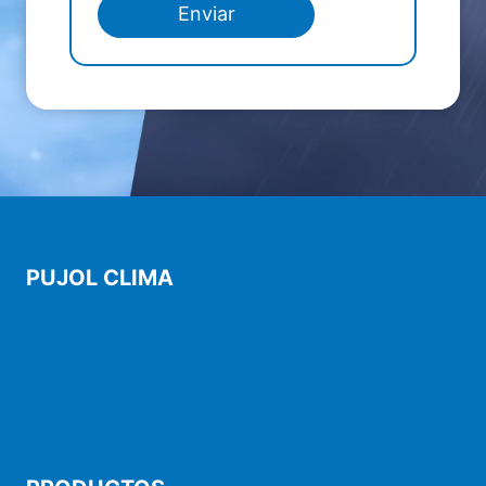
información
Enviar
PUJOL CLIMA
Inicio
Blog
Pujol Clima
Contacto